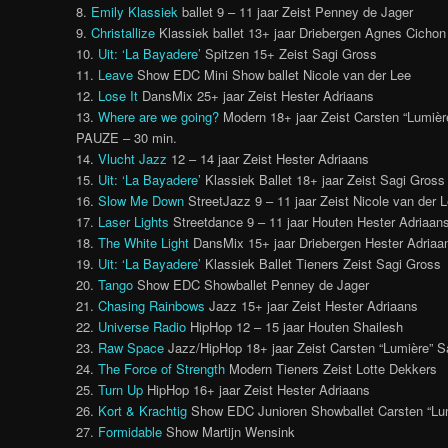
8.
Emily Klassiek
ballet 9 – 11 jaar Zeist Penney de Jager
9.
Christallize
Klassiek ballet 13+ jaar Driebergen Agnes Cichon
10.
Uit: ‘La Bayadere’
Spitzen 15+ Zeist Sagi Gross
11.
Leave
Show EDC Mini Show ballet Nicole van der Lee
12.
Lose It
DansMix 25+ jaar Zeist Hester Adriaans
13.
Where are we going?
Modern 18+ jaar Zeist Carsten “Lumiè
PAUZE – 30 min.
14.
Vlucht Jazz
12 – 14 jaar Zeist Hester Adriaans
15.
Uit: ‘La Bayadere’
Klassiek Ballet 18+ jaar Zeist Sagi Gross
16.
Slow Me Down
StreetJazz 9 – 11 jaar Zeist Nicole van der 
17.
Laser Lights
Streetdance 9 – 11 jaar Houten Hester Adriaan
18.
The White Light
DansMix 15+ jaar Driebergen Hester Adriaa
19.
Uit: ‘La Bayadere’
Klassiek Ballet Tieners Zeist Sagi Gross
20.
Tango
Show EDC Showballet Penney de Jager
21.
Chasing Rainbows
Jazz 15+ jaar Zeist Hester Adriaans
22.
Universe Radio
HipHop 12 – 15 jaar Houten Shailesh
23.
R
aw Space
Jazz/HipHop 18+ jaar Zeist Carsten “Lumière” 
24.
The Force of Strength
Modern Tieners Zeist Lotte Dekkers
25.
Turn Up
HipHop 16+ jaar Zeist Hester Adriaans
26.
Kort & Krachtig
Show EDC Junioren Showballet Carsten “Lu
27.
Formidable
Show Martijn Wensink