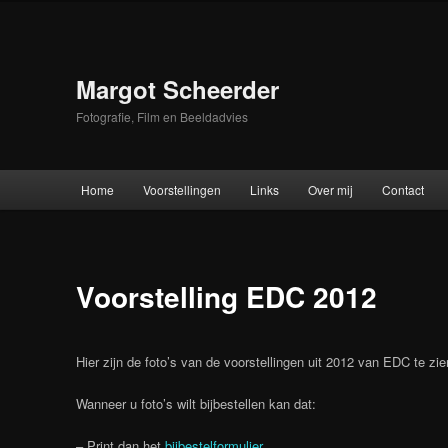
Skip
to
primary
content
Margot Scheerder
Fotografie, Film en Beeldadvies
Main
Home
Voorstellingen
Links
Over mij
Contact
menu
Voorstelling EDC 2012
Hier zijn de foto’s van de voorstellingen uit 2012 van EDC te zien
Wanneer u foto’s wilt bijbestellen kan dat:
– Print dan het
bijbestelformulier
.