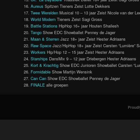
16.
Aureus
Spitzen Tieners Zeist Lotte Dekkers
17.
Twee Werelden
Musical 10 – 13 jaar Zeist Nicole van der Le
18.
World Modern
Tieners Zeist Sagi Gross
19.
Battle Stations
HipHop 16+ jaar Houten Shailesh
20.
Tango
Show EDC Showballet Penney de Jager
21.
Maan & Sterren
Jazz 18+ jaar Zeist Hester Adriaans
22.
Raw Space
Jazz/HipHop 18+ jaar Zeist Carsten “Lumière” 
23.
Workers
Hip/Hop 12 – 15 jaar Zeist Hester Adriaans
24.
Starships
DansMix 9 – 12 jaar Driebergen Hester Adriaans
25.
Kort & Krachtig
Show EDC Junioren Showballet Carsten “Lu
26.
Formidable
Show Martijn Wensink
27.
Can Can
Show EDC Showballet Penney de Jager
28.
FINALE
alle groepen
Proudl