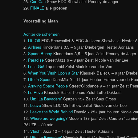
28.
Can Can
Show EDC Showballet Penney de Jager
29.
FINALE
alle groepen
Voorstelling Maan
Achter de schermen
1.
Lift Off
EDC Showballet & EDC Junioren Showballet Hester A
2.
Airlines
Kinderdans 3,5 – 5 jaar Driebergen Hester Adriaans
3.
Space Bunny
Kinderdans 3,5 – 5 jaar Zeist Penney de Jager
4.
Paradise
Street/Jazz 6 – 8 jaar Zeist Nicole van der Lee
5.
Let’s Go!
Tap combi Zeist Marieke van der Ven
6.
When You Wish Upon a Star
Klassiek Ballet 6 – 9 jaar Drieb
7.
Life in Space
DansMix 9 – 11 jaar Houten Esther voor de Poo
8.
Arriving Space People
Street/Clipdance 9 – 11 jaar Zeist Pen
9.
Le Rêve
Klassiek Ballet Tieners Zeist Lotte Dekkers
10.
Uit: ‘La Bayadere’
Spitzen 15+ Zeist Sagi Gross
11.
Leave
Show EDC Mini Show ballet Nicole van der Lee
12.
Leave the World Behind
DansMix 25+ jaar Houten Nicole va
13.
Where are we going?
Modern 18+ jaar Zeist Carsten “Lumiè
PAUZE – 30 min.
14.
Vlucht
Jazz 12 – 14 jaar Zeist Hester Adriaans
15.
Uit: ‘La Bayadere’
Klassiek Ballet 18+ jaar Zeist Sagi Gross