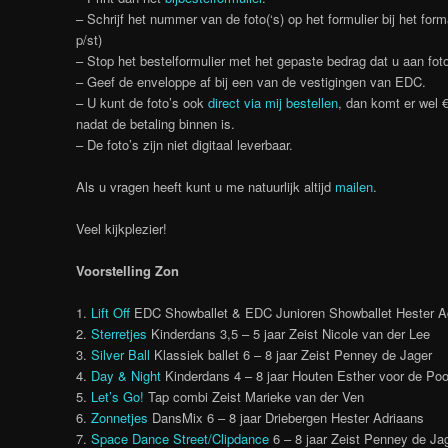
– Schrijf het nummer van de foto(‘s) op het formulier bij het fo
p/st)
– Stop het bestelformulier met het gepaste bedrag dat u aan foto
– Geef de enveloppe af bij een van de vestigingen van EDC.
– U kunt de foto’s ook
direct via mij bestellen
, dan komt er wel 
nadat de betaling binnen is.
– De foto’s zijn niet digitaal leverbaar.
Als u vragen heeft kunt u me natuurlijk altijd
mailen
.
Veel kijkplezier!
Voorstelling Zon
1.
Lift Off
EDC Showballet & EDC Junioren Showballet Hester A
2.
Sterretjes
Kinderdans 3,5 – 5 jaar Zeist Nicole van der Lee
3.
Silver Ball
Klassiek ballet 6 – 8 jaar Zeist Penney de Jager
4.
Day & Night
Kinderdans 4 – 8 jaar Houten Esther voor de Poo
5.
Let’s Go!
Tap combi Zeist Marieke van der Ven
6.
Zonnetjes
DansMix 6 – 8 jaar Driebergen Hester Adriaans
7.
Space Dance Street/Clipdance
6 – 8 jaar Zeist Penney de Ja