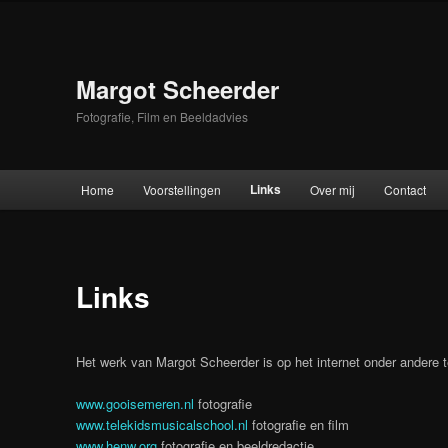
Skip
to
primary
content
Margot Scheerder
Fotografie, Film en Beeldadvies
Main
Links
Home
Voorstellingen
Over mij
Contact
menu
Links
Het werk van Margot Scheerder is op het internet onder andere 
www.gooisemeren.nl
fotografie
www.telekidsmusicalschool.nl
fotografie en film
www.henw.org
fotografie en beeldredactie