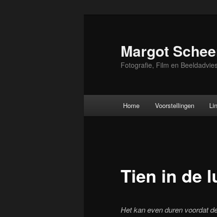
Skip
to
primary
Margot Schee
content
Fotografie, Film en Beeldadvie
Main
Home
Voorstellingen
Li
menu
Tien in de 
Het kan even duren voordat de 