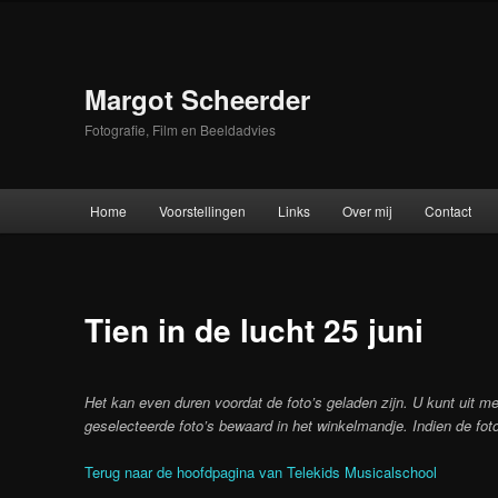
Skip
to
primary
content
Margot Scheerder
Fotografie, Film en Beeldadvies
Main
Home
Voorstellingen
Links
Over mij
Contact
menu
Tien in de lucht 25 juni
Het kan even duren voordat de foto’s geladen zijn. U kunt uit me
geselecteerde foto’s bewaard in het winkelmandje. Indien de foto
Terug naar de hoofdpagina van Telekids Musicalschool