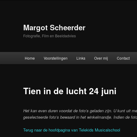
Skip
to
primary
content
Margot Scheerder
Fotografie, Film en Beeldadvies
Main
Home
Voorstellingen
Links
Over mij
Contact
menu
Tien in de lucht 24 juni
Het kan even duren voordat de foto’s geladen zijn. U kunt uit me
geselecteerde foto’s bewaard in het winkelmandje. Indien de foto
Terug naar de hoofdpagina van Telekids Musicalschool