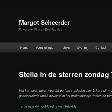
Skip
to
primary
content
Margot Scheerder
Fotografie, Film en Beeldadvies
Main
Home
Voorstellingen
Links
Over mij
Contact
menu
Stella in de sterren zondag 
Het kan even duren voordat de foto’s geladen zijn. U kunt uit me
geselecteerde foto’s bewaard in het winkelmandje. Indien de foto
Terug naar de hoofdpagina van Telekids