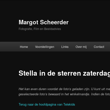
Skip
to
primary
content
Margot Scheerder
Fotografie, Film en Beeldadvies
Main
Home
Voorstellingen
Links
Over mij
Contact
menu
Stella in de sterren zaterda
Het kan even duren voordat de foto’s geladen zijn. U kunt uit me
geselecteerde foto’s bewaard in het winkelmandje. Indien de foto
Terug naar de hoofdpagina van Telekids