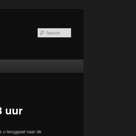
Search
8 uur
s u teruggaat naar de