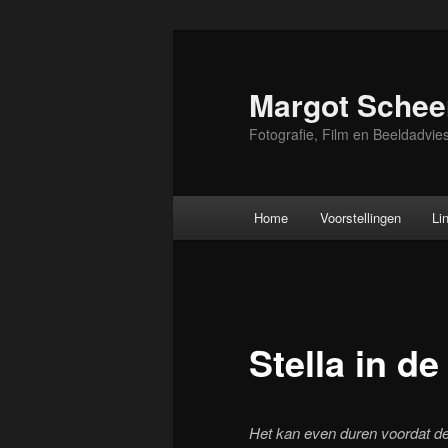
Skip
to
primary
Margot Schee
content
Fotografie, Film en Beeldadvie
Main
Home
Voorstellingen
Li
menu
Stella in de
Het kan even duren voordat de 