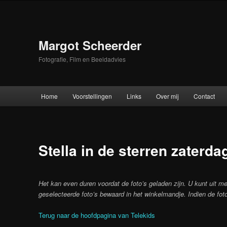
Skip
to
primary
content
Margot Scheerder
Fotografie, Film en Beeldadvies
Main
Home
Voorstellingen
Links
Over mij
Contact
menu
Stella in de sterren zaterda
Het kan even duren voordat de foto’s geladen zijn. U kunt uit me
geselecteerde foto’s bewaard in het winkelmandje. Indien de fot
Terug naar de hoofdpagina van Telekids