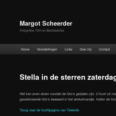
Skip
to
primary
content
Margot Scheerder
Fotografie, Film en Beeldadvies
Main
Home
Voorstellingen
Links
Over mij
Contact
menu
Stella in de sterren zaterda
Het kan even duren voordat de foto’s geladen zijn. U kunt uit me
geselecteerde foto’s bewaard in het winkelmandje. Indien de foto
Terug naar de hoofdpagina van Telekids