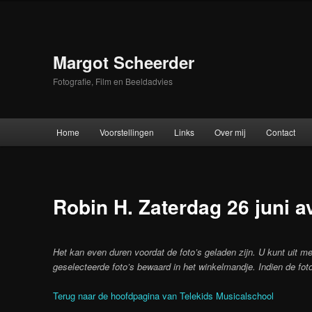
Skip
to
primary
content
Margot Scheerder
Fotografie, Film en Beeldadvies
Main
Home
Voorstellingen
Links
Over mij
Contact
menu
Robin H. Zaterdag 26 juni 
Het kan even duren voordat de foto’s geladen zijn. U kunt uit me
geselecteerde foto’s bewaard in het winkelmandje. Indien de foto
Terug naar de hoofdpagina van Telekids Musicalschool