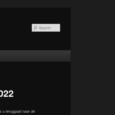
Search
022
s u teruggaat naar de