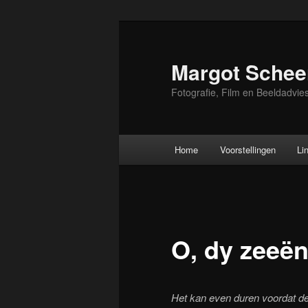
Skip
to
primary
Margot Schee
content
Fotografie, Film en Beeldadvie
Main
Home
Voorstellingen
Li
menu
O, dy zeeën
Het kan even duren voordat de 