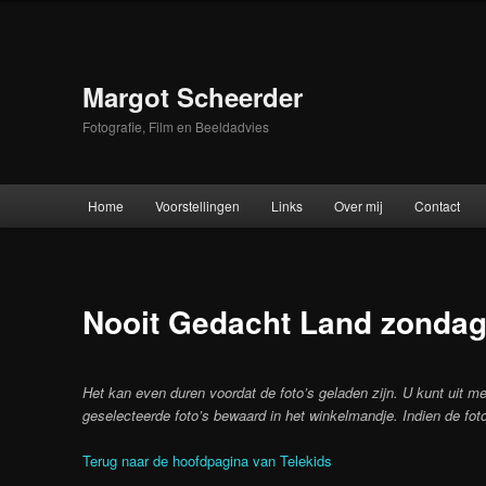
Skip
to
primary
content
Margot Scheerder
Fotografie, Film en Beeldadvies
Main
Home
Voorstellingen
Links
Over mij
Contact
menu
Nooit Gedacht Land zondag 
Het kan even duren voordat de foto’s geladen zijn. U kunt uit me
geselecteerde foto’s bewaard in het winkelmandje. Indien de foto
Terug naar de hoofdpagina van Telekids