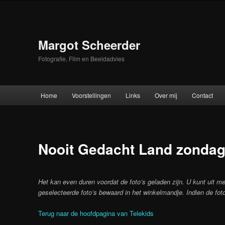
Skip
to
primary
content
Margot Scheerder
Fotografie, Film en Beeldadvies
Main
Home
Voorstellingen
Links
Over mij
Contact
menu
Nooit Gedacht Land zondag 
Het kan even duren voordat de foto’s geladen zijn. U kunt uit me
geselecteerde foto’s bewaard in het winkelmandje. Indien de foto
Terug naar de hoofdpagina van Telekids