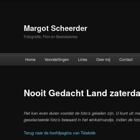
Skip
to
primary
content
Margot Scheerder
Fotografie, Film en Beeldadvies
Main
Home
Voorstellingen
Links
Over mij
Contact
menu
Nooit Gedacht Land zaterda
Het kan even duren voordat de foto’s geladen zijn. U kunt uit me
geselecteerde foto’s bewaard in het winkelmandje. Indien de foto
Terug naar de hoofdpagina van Telekids