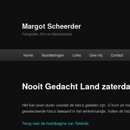
Skip
to
primary
content
Margot Scheerder
Fotografie, Film en Beeldadvies
Main
Home
Voorstellingen
Links
Over mij
Contact
menu
Nooit Gedacht Land zaterda
Het kan even duren voordat de foto’s geladen zijn. U kunt uit me
geselecteerde foto’s bewaard in het winkelmandje. Indien de foto
Terug naar de hoofdpagina van Telekids