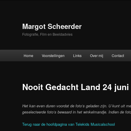
Skip
to
primary
content
Margot Scheerder
Fotografie, Film en Beeldadvies
Main
Home
Voorstellingen
Links
Over mij
Contact
menu
Nooit Gedacht Land 24 juni
Het kan even duren voordat de foto’s geladen zijn. U kunt uit me
geselecteerde foto’s bewaard in het winkelmandje. Indien de foto
Terug naar de hoofdpagina van Telekids Musicalschool