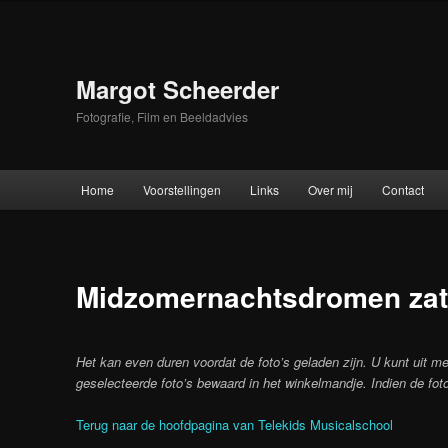
Skip
to
primary
content
Margot Scheerder
Fotografie, Film en Beeldadvies
Main
Home
Voorstellingen
Links
Over mij
Contact
menu
Midzomernachtsdromen zate
Het kan even duren voordat de foto’s geladen zijn. U kunt uit me
geselecteerde foto’s bewaard in het winkelmandje. Indien de foto
Terug naar de hoofdpagina van Telekids Musicalschool