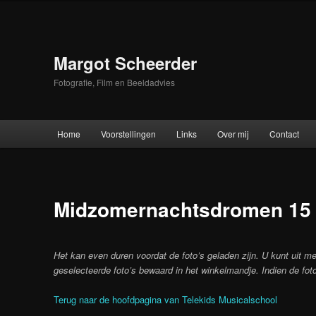
Skip
to
primary
content
Margot Scheerder
Fotografie, Film en Beeldadvies
Main
Home
Voorstellingen
Links
Over mij
Contact
menu
Midzomernachtsdromen 15 
Het kan even duren voordat de foto’s geladen zijn. U kunt uit me
geselecteerde foto’s bewaard in het winkelmandje. Indien de foto
Terug naar de hoofdpagina van Telekids Musicalschool