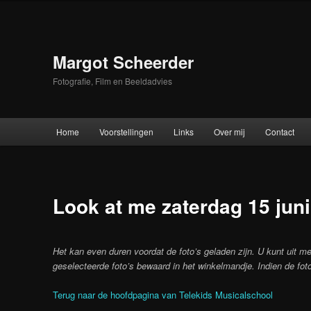
Skip
to
primary
content
Margot Scheerder
Fotografie, Film en Beeldadvies
Main
Home
Voorstellingen
Links
Over mij
Contact
menu
Look at me zaterdag 15 juni
Het kan even duren voordat de foto’s geladen zijn. U kunt uit me
geselecteerde foto’s bewaard in het winkelmandje. Indien de foto
Terug naar de hoofdpagina van Telekids Musicalschool