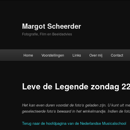
Skip
to
primary
content
Margot Scheerder
Fotografie, Film en Beeldadvies
Main
Home
Voorstellingen
Links
Over mij
Contact
menu
Leve de Legende zondag 22 
Het kan even duren voordat de foto’s geladen zijn. U kunt uit me
geselecteerde foto’s bewaard in het winkelmandje. Indien de foto
Terug naar de hoofdpagina van de Nederlandse Musicalschool