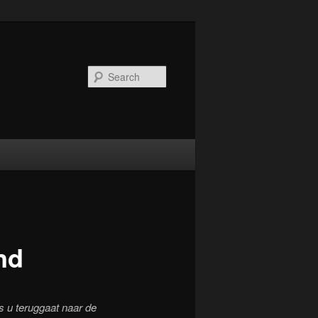
Search
nd
s u teruggaat naar de