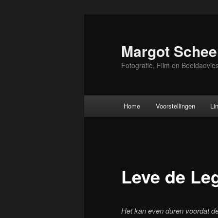
Skip
to
primary
Margot Schee
content
Fotografie, Film en Beeldadvie
Main
Home
Voorstellingen
Li
menu
Leve de Leg
Het kan even duren voordat de 