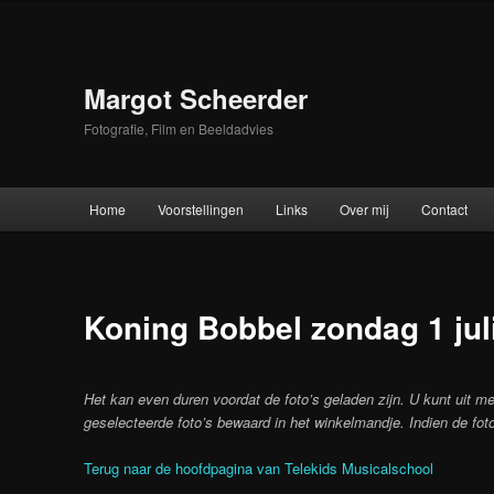
Skip
to
primary
content
Margot Scheerder
Fotografie, Film en Beeldadvies
Main
Home
Voorstellingen
Links
Over mij
Contact
menu
Koning Bobbel zondag 1 jul
Het kan even duren voordat de foto’s geladen zijn. U kunt uit me
geselecteerde foto’s bewaard in het winkelmandje. Indien de foto
Terug naar de hoofdpagina van Telekids Musicalschool