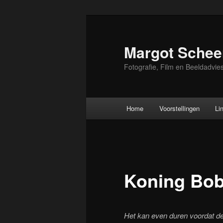
Skip
to
primary
Margot Schee
content
Fotografie, Film en Beeldadvie
Main
Home
Voorstellingen
Li
menu
Koning Bobb
Het kan even duren voordat de 