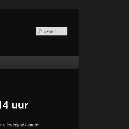
Search
14 uur
s u teruggaat naar de